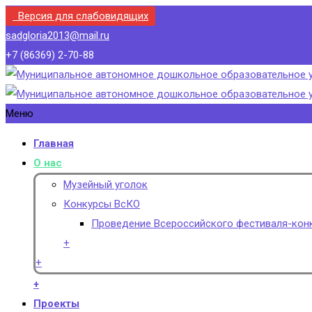
Версия для слабовидящих
sadgloria2013@mail.ru
+7 (86369) 2-70-88
Меню
Главная
О нас
Музейный уголок
Конкурсы ВсКО
Проведение Всероссийского фестиваля-конк
+
+
+
Проекты