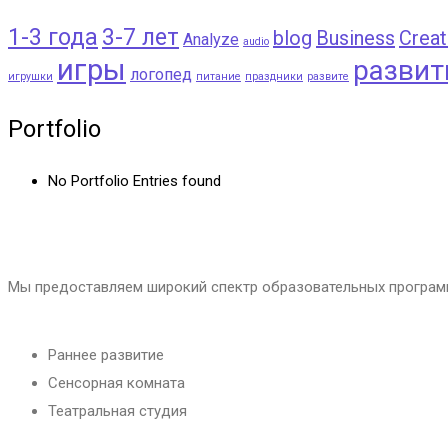
1-3 года
3-7 лет
blog
Business
Creat
Analyze
audio
игры
развит
логопед
игрушки
питание
праздники
развите
Portfolio
No Portfolio Entries found
Мы предоставляем широкий спектр образовательных программ
Раннее развитие
Сенсорная комната
Театральная студия