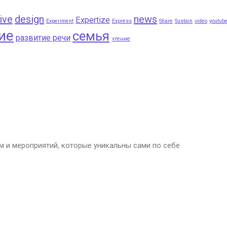
ive
design
news
Expertize
Experiment
Express
Share
Sustain
video
youtub
ие
семья
развитие речи
чтение
 и мероприятий, которые уникальны сами по себе