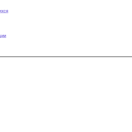
ихся
ции