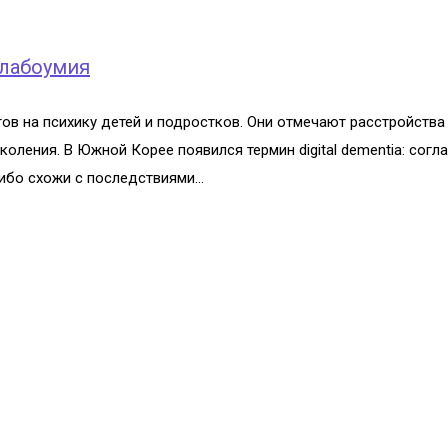
слабоумия
в на психику детей и подростков. Они отмечают расстройства 
оления. В Южной Корее появился термин digital dementia: сог
бо схожи с последствиями...