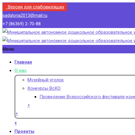
Версия для слабовидящих
sadgloria2013@mail.ru
+7 (86369) 2-70-88
Меню
Главная
О нас
Музейный уголок
Конкурсы ВсКО
Проведение Всероссийского фестиваля-конк
+
+
+
Проекты