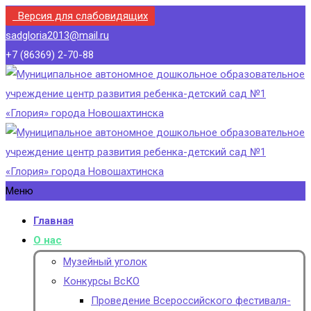
Версия для слабовидящих
sadgloria2013@mail.ru
+7 (86369) 2-70-88
Меню
Главная
О нас
Музейный уголок
Конкурсы ВсКО
Проведение Всероссийского фестиваля-