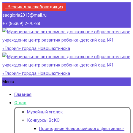
Версия для слабовидящих
sadgloria2013@mail.ru
+7 (86369) 2-70-88
Меню
Главная
О нас
Музейный уголок
Конкурсы ВсКО
Проведение Всероссийского фестиваля-