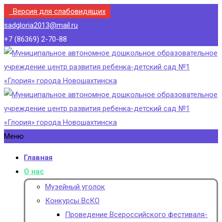
Версия для слабовидящих
sadgloria2013@mail.ru
+7 (86369) 2-70-88
Меню
Главная
О нас
Музейный уголок
Конкурсы ВсКО
Проведение Всероссийского фестиваля-