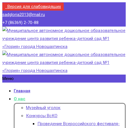
Версия для слабовидящих
sadgloria2013@mail.ru
+7 (86369) 2-70-88
Меню
Главная
О нас
Музейный уголок
Конкурсы ВсКО
Проведение Всероссийского фестиваля-