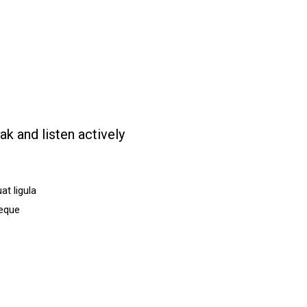
rit elit turpis, a porttitor tellus sollicitudin atnceptos himenaeos.
rit elit turpis, a porttitor tellus sollicitudin atnceptos himenaeos.
ak and listen actively
t ligula
neque