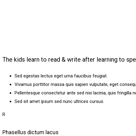
Lorem ipsum dolor sit amet, consectetur adipiscing elit. Morbi hendre
Reading & Writing Skills
Lorem ipsum dolor sit amet, consectetur adipiscing elit. Morbi hendre
The kids learn to read & write after learning to spe
Sed egestas lectus eget urna faucibus feugiat.
Vivamus porttitor massa quis sapien vulputate, eget consequa
Pellentesque consectetur ante sed nisi lacinia, quis fringilla 
Sed sit amet ipsum sed nunc ultrices cursus.
R
Phasellus dictum lacus