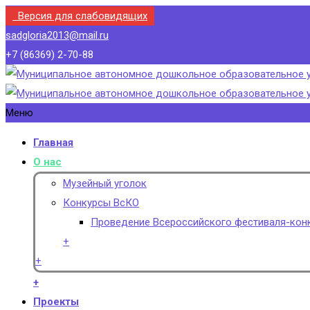
Версия для слабовидящих
sadgloria2013@mail.ru
+7 (86369) 2-70-88
Меню
Главная
О нас
Музейный уголок
Конкурсы ВсКО
Проведение Всероссийского фестиваля-конк
+
+
+
Проекты