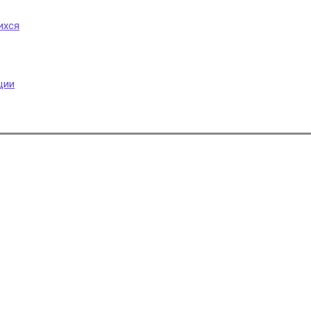
ихся
ции