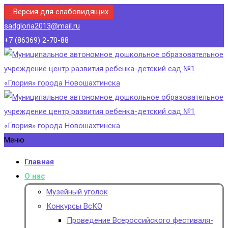
Версия для слабовидящих
sadgloria2013@mail.ru
+7 (86369) 2-70-88
Меню
Главная
О нас
Музейный уголок
Конкурсы ВсКО
Проведение Всероссийского фестиваля-