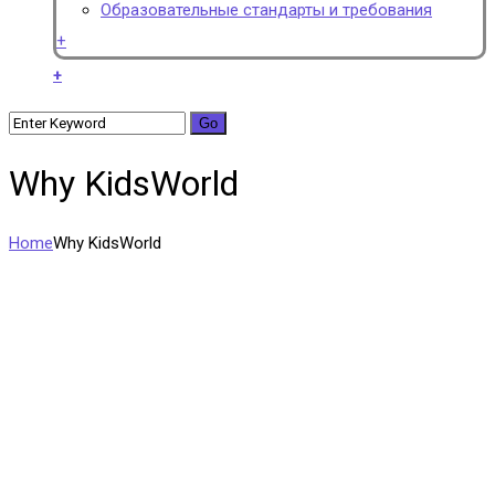
Образовательные стандарты и требования
+
+
Why KidsWorld
Home
Why KidsWorld
Nursery School