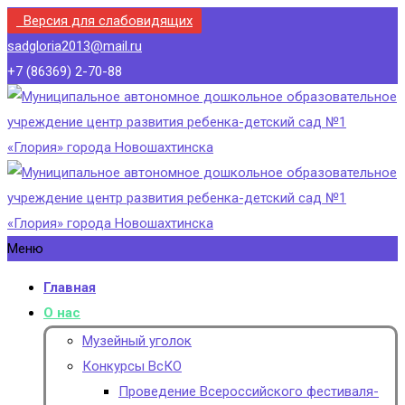
Версия для слабовидящих
sadgloria2013@mail.ru
+7 (86369) 2-70-88
Меню
Главная
О нас
Музейный уголок
Конкурсы ВсКО
Проведение Всероссийского фестиваля-