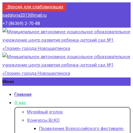
Версия для слабовидящих
sadgloria2013@mail.ru
+7 (86369) 2-70-88
Меню
Главная
О нас
Музейный уголок
Конкурсы ВсКО
Проведение Всероссийского фестиваля-