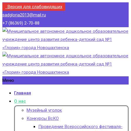
Версия для слабовидящих
sadgloria2013@mail.ru
+7 (86369) 2-70-88
Меню
Главная
О нас
Музейный уголок
Конкурсы ВсКО
Проведение Всероссийского фестиваля-