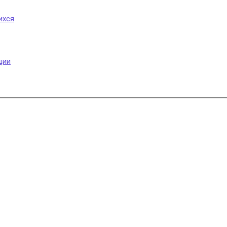
ихся
ции