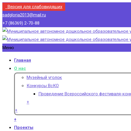
Версия для слабовидящих
sadgloria2013@mail.ru
+7 (86369) 2-70-88
Меню
Главная
О нас
Музейный уголок
Конкурсы ВсКО
Проведение Всероссийского фестиваля-конк
+
+
+
Проекты