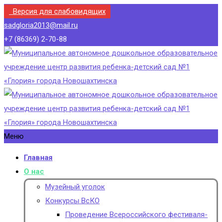
Версия для слабовидящих
sadgloria2013@mail.ru
+7 (86369) 2-70-88
Меню
Главная
О нас
Музейный уголок
Конкурсы ВсКО
Проведение Всероссийского фестиваля-